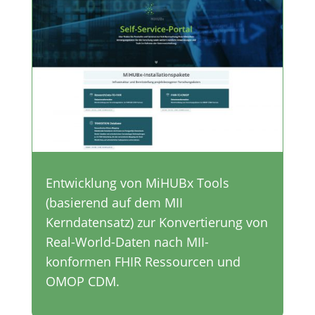
Entwicklung von MiHUBx Tools
(basierend auf dem MII
Kerndatensatz) zur Konvertierung von
Real-World-Daten nach MII-
konformen FHIR Ressourcen und
OMOP CDM.