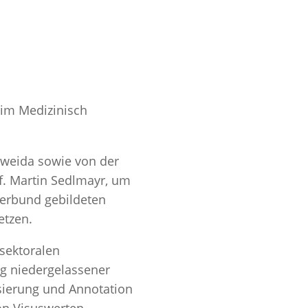
 im Medizinisch
tweida sowie von der
f. Martin Sedlmayr, um
Verbund gebildeten
etzen.
rsektoralen
g niedergelassener
sierung und Annotation
on Visuswerten