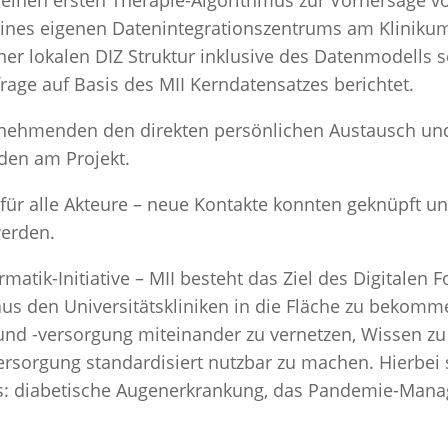
eines eigenen Datenintegrationszentrums am Klinik
er lokalen DIZ Struktur inklusive des Datenmodells 
ge auf Basis des MII Kerndatensatzes berichtet.
lnehmenden den direkten persönlichen Austausch un
en am Projekt.
für alle Akteure – neue Kontakte konnten geknüpft u
werden.
atik-Initiative – MII besteht das Ziel des Digitalen F
aus den Universitätskliniken in die Fläche zu bekom
 und -versorgung miteinander zu vernetzen, Wissen z
rsorgung standardisiert nutzbar zu machen. Hierbei 
s: diabetische Augenerkrankung, das Pandemie-Man