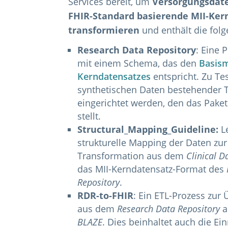
Services bereit, um
Versorgungsdate
FHIR-Standard basierende MII-Ker
transformieren
und enthält die fo
Research Data Repository
: Eine
mit einem Schema, das den
Basism
Kerndatensatzes
entspricht. Zu Te
synthetischen Daten bestehender 
eingerichtet werden, den das Paket
stellt.
Structural_Mapping_Guideline:
Le
strukturelle Mapping der Daten zur
Transformation aus dem
Clinical D
das MII-Kerndatensatz-Format des
Repository
.
RDR-to-FHIR
: Ein ETL-Prozess zur
aus dem
Research Data Repository
a
BLAZE
. Dies beinhaltet auch die Ei