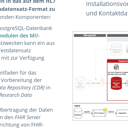
n in das auf dem HL7
Installationsv
ndatensatz-Format zu
und Kontaktda
lgenden Komponenten:
 PostgreSQL-Datenbank
odulen des MII-
stzwecken kann ein aus
Testdatensatz
 mit zur Verfügung
itfaden für das
 Vorbereitung der
ata Repository (CDR)
in
Research Data
 Übertragung der Daten
n den
FHIR Server
nrichtung von FHIR-