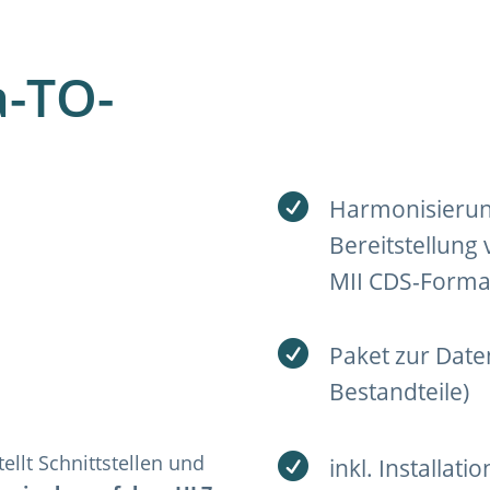
-TO-

Harmonisierun
Bereitstellung
MII CDS-Forma

Paket zur Date
Bestandteile)
tellt Schnittstellen und

inkl. Installati